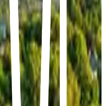
438-494-1665
EN
Soumission
Toiture