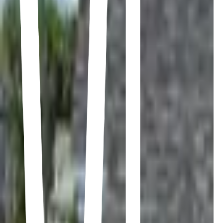
438-494-1665
EN
Soumission
Toiture