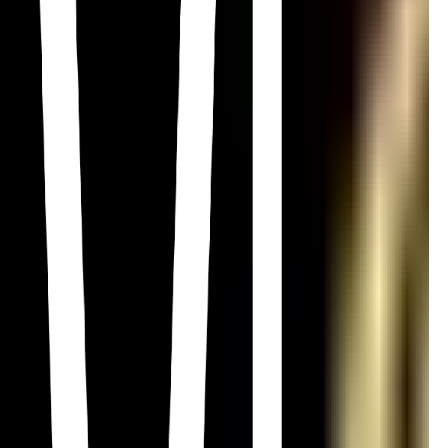
438-494-1665
EN
Soumission
Toiture