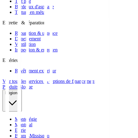
Toit plat
Bardeaux d'asphalte
Toiture en métal
Entretien & réparation
Réparation & urgence
Déneigement
Ventilation
Inspection & entretien
Extérieur
Revêtement extérieur
Voir tous les services →
Options de financement
Produits
Blogue
Régions
Montérégie
Montréal
Estrie
Brome-Missisquoi