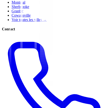
Montréal
Sherbrooke
Granby
Cowansville
Voir toutes les villes →
Contact