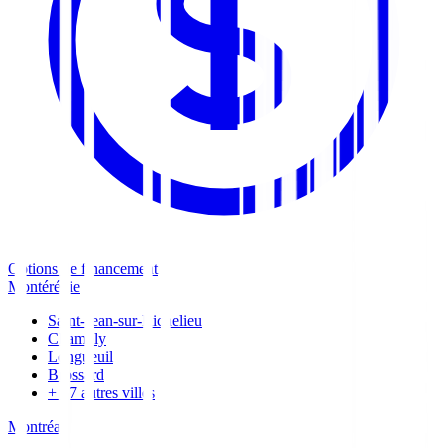
Options de financement
Montérégie
Saint-Jean-sur-Richelieu
Chambly
Longueuil
Brossard
+
17
autres villes
Montréal