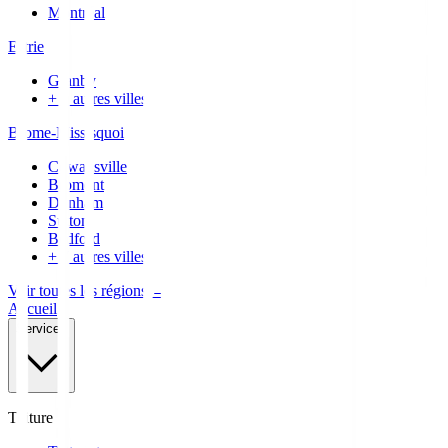
Montréal
Estrie
Granby
+
3
autres villes
Brome-Missisquoi
Cowansville
Bromont
Dunham
Sutton
Bedford
+
7
autres villes
Voir toutes les régions →
Accueil
Services
Toiture