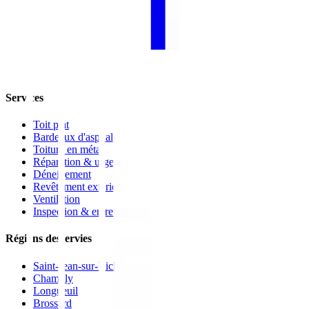
Services
Toit plat
Bardeaux d'asphalte
Toiture en métal
Réparation & urgence
Déneigement
Revêtement extérieur
Ventilation
Inspection & entretien
Régions desservies
Saint-Jean-sur-Richelieu
Chambly
Longueuil
Brossard