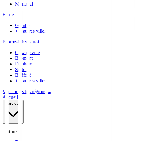
Montréal
Estrie
Granby
+
3
autres villes
Brome-Missisquoi
Cowansville
Bromont
Dunham
Sutton
Bedford
+
7
autres villes
Voir toutes les régions →
Accueil
Services
Toiture