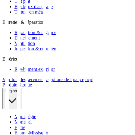
Toit plat
Bardeaux d'asphalte
Toiture en métal
Entretien & réparation
Réparation & urgence
Déneigement
Ventilation
Inspection & entretien
Extérieur
Revêtement extérieur
Voir tous les services →
Options de financement
Produits
Blogue
Régions
Montérégie
Montréal
Estrie
Brome-Missisquoi