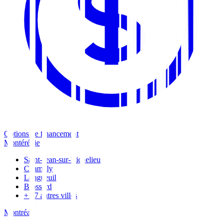
Options de financement
Montérégie
Saint-Jean-sur-Richelieu
Chambly
Longueuil
Brossard
+
17
autres villes
Montréal