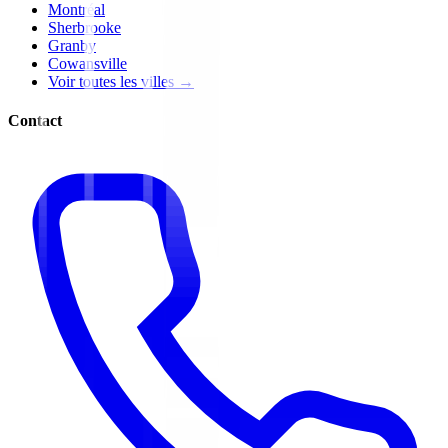
Montréal
Sherbrooke
Granby
Cowansville
Voir toutes les villes →
Contact