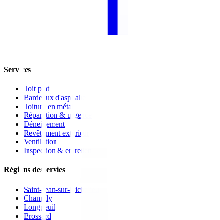
Services
Toit plat
Bardeaux d'asphalte
Toiture en métal
Réparation & urgence
Déneigement
Revêtement extérieur
Ventilation
Inspection & entretien
Régions desservies
Saint-Jean-sur-Richelieu
Chambly
Longueuil
Brossard